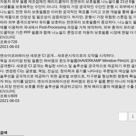
자동차 외부 필름 제조업체인 헤리드콜막이 전면유리 보호필름 나노쉴드를 21년 6월
사생활을 보호해주는 수단이 아니다. 차량의 가장 궁극적인 수단인 운행 시 외부에
나노쉴드 전면 유리 보호필름은 이러한 궁극적인 목표를 가지고 오랜 개발을 통해 출
막 제품으로 안정성 및 필요성이 검증되었다. 하지만, 운행시 가장 위험한 스톤칩 및
따라 외부 충격으로부터 유리를 보호하는 전면유리 보호필름이 중요하다. 나노쉴드 필름은
재를 이용하여 국내에서 Post-Processing 과정을 거쳐 제작하여, 외부 충격이 
드콜막은 기존 PPF 필름과 함께 나노쉴드 론칭으로 자동차 보호필름 시장에 한발 더
ENSURE
조회수726
2021-06-03
엔슈어코퍼레이션 새로운 CI 공개... 새로운시작으로의 도약을 시작하다.
독일 프리미엄 틴팅 필름인 하버캠프 윈도우필름(HAVERKAMP Wimdow Film)의 공식
공개했다. 새로운 CI 공개는 확실한 서비스 및 솔루션을 궁극적으로 제공하기 위한
다. 변경된 CI는 글로벌, 책임, 진실성, 창의력과 용기를 나타내는 푸른빛의 색상을 
솔루션을 궁극적으로 제공하기 위한 글로벌 브랜드로, 지구본을 형상화한 원형에 확
자 하는 의미를 담았다. 엔슈어코퍼레이션은 하버캠프 윈도우 필름 뿐만 아니라 자동
내,외장 전반의 보호를 위한 솔루션을 제공하고있다. 현재 헤리드콜막 제품들은 수출 
ENSURE
조회수809
2021-06-03
1
검색