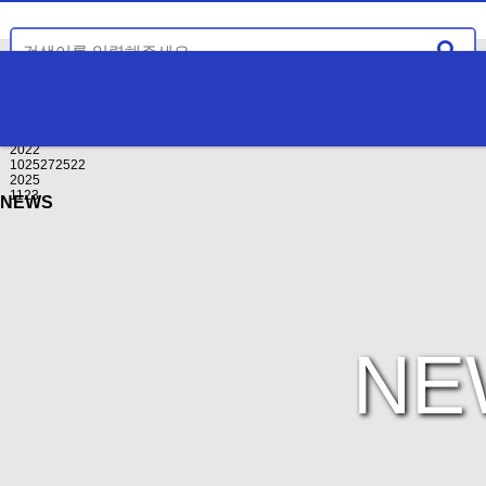
인기검색어
하위분류
2026
2027
ㅁㄴㅇ
2022
1025272522
2025
1123
NEWS
NE