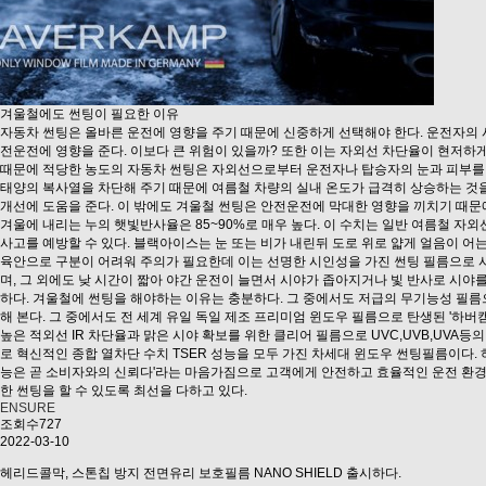
겨울철에도 썬팅이 필요한 이유
자동차 썬팅은 올바른 운전에 영향을 주기 때문에 신중하게 선택해야 한다. 운전자의
전운전에 영향을 준다. 이보다 큰 위험이 있을까? 또한 이는 자외선 차단율이 현저하
때문에 적당한 농도의 자동차 썬팅은 자외선으로부터 운전자나 탑승자의 눈과 피부를 
태양의 복사열을 차단해 주기 때문에 여름철 차량의 실내 온도가 급격히 상승하는 것
개선에 도움을 준다. 이 밖에도 겨울철 썬팅은 안전운전에 막대한 영향을 끼치기 때문
겨울에 내리는 누의 햇빛반사율은 85~90%로 매우 높다. 이 수치는 일반 여름철 자
사고를 예방할 수 있다. 블랙아이스는 눈 또는 비가 내린뒤 도로 위로 얇게 얼음이 어
육안으로 구분이 어려워 주의가 필요한데 이는 선명한 시인성을 가진 썬팅 필름으로 사
며, 그 외에도 낮 시간이 짧아 야간 운전이 늘면서 시야가 좁아지거나 빛 반사로 시야
하다. 겨울철에 썬팅을 해야하는 이유는 충분하다. 그 중에서도 저급의 무기능성 필
해 본다. 그 중에서도 전 세계 유일 독일 제조 프리미엄 윈도우 필름으로 탄생된 '하
높은 적외선 IR 차단율과 맑은 시야 확보를 위한 클리어 필름으로 UVC,UVB,UVA등의
로 혁신적인 종합 열차단 수치 TSER 성능을 모두 가진 차세대 윈도우 썬팅필름이다.
능은 곧 소비자와의 신뢰다'라는 마음가짐으로 고객에게 안전하고 효율적인 운전 환
한 썬팅을 할 수 있도록 최선을 다하고 있다.
ENSURE
조회수727
2022-03-10
헤리드콜막, 스톤칩 방지 전면유리 보호필름 NANO SHIELD 출시하다.