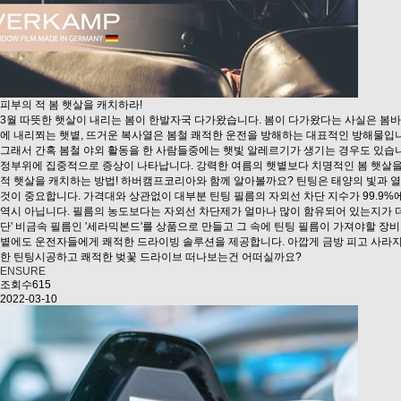
피부의 적 봄 햇살을 캐치하라!
3월 따뜻한 햇살이 내리는 봄이 한발자국 다가왔습니다. 봄이 다가왔다는 사실은 봄바
에 내리쬐는 햇볕, 뜨거운 복사열은 봄철 쾌적한 운전을 방해하는 대표적인 방해물입니
그래서 간혹 봄철 야외 활동을 한 사람들중에는 햇빛 알레르기가 생기는 경우도 있습니
정부위에 집중적으로 증상이 나타납니다. 강력한 여름의 햇볕보다 치명적인 봄 햇살을
적 햇살을 캐치하는 방법! 하버캠프코리아와 함께 알아볼까요? 틴팅은 태양의 빛과 열
것이 중요합니다. 가격대와 상관없이 대부분 틴팅 필름의 자외선 차단 지수가 99.9%
역시 아닙니다. 필름의 농도보다는 자외선 차단제가 얼마나 많이 함유되어 있는지가 더
단' 비금속 필름인 '세라믹본드'를 상품으로 만들고 그 속에 틴팅 필름이 가져야할 장
볕에도 운전자들에게 쾌적한 드라이빙 솔루션을 제공합니다. 아깝게 금방 피고 사라지
한 틴팅시공하고 쾌적한 벚꽃 드라이브 떠나보는건 어떠실까요?
ENSURE
조회수615
2022-03-10