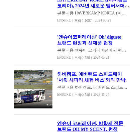
정보공사 소속 김유로 선수입니다. 사이
남다른 재능을 발견했고, 고등학교 1학
코리아), 2024년 새로운 엠버서더
클 선수들을 위해 하버캠프는 2021년부
년 때 정식으로 귀화하며 한국인으로서
선정.
터 LX 사이클팀 후원을 시작해 벌써 3년
본문내용
HAVERKAMP KOREA (이하
의 삶을 시작했다. 지난해 ‘투르 드 경남’
이라는 시간 동안 함께 했습니다. 생애
하버캠프)는 매년 새로운 엠버서더를 선
ENSURE
2024-03-21
국제대회 23세 이하(U-23) 부문 우승을
조회수1007
첫 차를 출고하면서 하버캠프와의 첫 인
정해 더 많은 하버캠프의 소식과 활동을
차지하는 등 차세대 에이스로 주목받아
연이 시작된 김유로 선수는 지난 항저우
알리고 전달하고자 엠버서더를 선정해
왔다. 최근 사우디아라비아 대회에서는
아시안게임에서 은메달을 거머쥐게 되
브랜드를 홍보해왔습니다. 이번 2024년
강한 돌풍에 넘어져 부상을 입는 악재도
'엔슈어코퍼레이션' Oh' digusto
었는데, 본래 도로 종목이었던 김유로 선
을 맞아 자동차를 좋아하는 카라이프 채
겪었으나, 부서진 사이클을 끌고 끝까지
브랜드 런칭과 신제품 런칭
수는 매디슨 경기를 앞두고 3일 만에 교
널을 운영 중인 인플루언서 안오준을 엠
완주하는 투혼을 발휘해 관계자들을 놀
체 투입되어 일본팀과의 박빙의 승부를
버서더로 선정했습니다. 인플루언서 안
본문내용
엔슈어 코퍼레이션에서 런칭
라게 했다. 이 가운데, 임종원이 소속된
펼친 끝에 간발의 차로 은메달을 목에 걸
오준은 자동차 관련 컨텐츠와 자동차 시
한 종이 방향제 OH MY SCENT. 에 이어
ENSURE
2024-03-21
LX한국국토정보공사 사이클팀은 민간
조회수786
며 대한민국 남자 선수 중 유일하게 제
승기 등 자동차를 좋아하는 마음까지 하
새로운 신제품 런칭과 동시에 브랜드 브
기업과의 협력을 통해 선수 육성과 경기
33회 파리 올림픽 대회 출전을 준비하고
버캠프와 아주 잘 어울리는 엠버서더로
랜딩을 통해 방향제 브랜드의 새로운 출
력 향상에 힘을 쏟고 있다. 특히 하버캠
있습니다. 김유로 선수의 도로 우승은
2024년 하버캠프 홍보를 위해 함께 브랜
발을 알렸습니다. 공간이 주는 아름다움
프 윈도우필름 코리아는 LX한국국토정
하버캠프, 에버랜드 스피드웨이
2005년 주현욱 선수, 2017 박상홍 선수
드 홍보에 기여하여 하버캠프가 발전할
은 시각적인 요소도 있지만 때로는 향기
보공사 사이클팀과 스폰서십 업무협약
'서킷 사파리 체험 버스'와의 만남.
이후 역대 한국에서 3번째 금메달이며, 7
수 있도록 더 많은 컨텐츠로 2024년에는
가 공간을 아름답게 채우기도합니다. 향
을 체결하며 선수들의 안정적인 훈련 환
년 만에 하버캠프에서 후원하는 LX에서
고객에게 다가가는 하버캠프가 될 것입
기의 느낌에 따라 공간의 분위기도 달라
본문내용
하버캠프, 에버랜드 스피드웨
경과 경기 지원을 이어가고 있다. 임종원
한 번 더 재탈환 하였습니다. 그 이유는
니다.
집니다. 향기는 단순히 탈취의 목적이 아
이 '서킷 사파리 체험 버스'에 참여. -에
ENSURE
2023-11-24
의 시선은 이제 아시안게임 메달을 향해
조회수746
꾸준한 훈련과 해외 전지훈련을 시작으
니라 주변이 좀 더 아름답고 편안하게 해
버랜드 스피드웨이와의 사파리 버스 체
있다. 그는 “귀화했지만 제 왼쪽 가슴에
로 투르드 타일랜드, 일본 구마노 대회
주는 또 다른 공간의 인테리어라고 볼 수
험에 동참하여 세라믹 70 시공 -최첨단
는 언제나 대한민국 태극기가 있다”며
등 출전을 통한 수 많은 노력 끝에 좋은
있습니다. 이번 엔슈어코퍼레이션에서
독일 기술로 VLT 70%인 세라믹 본드 틴
“반드시 시상대 위에서 애국가를 듣고
결과를 낼 수 있었습니다. 이러한 우승에
브랜딩한 방향제 브랜드 'Oh digusto(오
팅 필름으로 최고의 성능과 품질 제공 ㅡ
싶다”는 포부를 전했다. 지도자인 경기
는 어려 사람의 노력이 모여 한 선수의
디구스토)'는 고급스럽지만 합리적으로
5년 전통의 독일 틴팅 필름 하버캠프
도 사이클팀 최기락 감독은 “임종원은
엔슈어 코퍼레이션, 방향제 전문
우승으로 이끌게됩니다. 모든 사람들의
다가갈 수 있도록 만들어졌습니다. 'Oh
(HAVERKAMP)가 에버랜드 스피드웨이
인내심이 매우 강한 선수다. 그 끈기로
브랜드 OH MY SCENT. 런칭
노력과 땀이 모여있습니다. 하버캠프 코
digusto(오디구스토)'는 감탄사 'oh'와
와 손잡고 '서킷 사파리 체험 버스'에 하