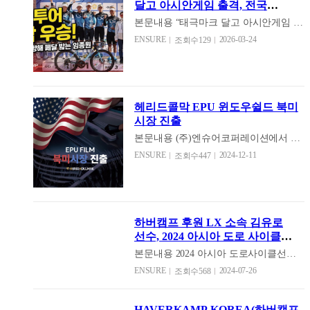
달고 아시안게임 출격, 전국
도로사이클 종합우승 쾌거
본문내용
“태극마크 달고 아시안게임 향
한다”…‘귀화 라이더’ 임종원, 차세대 에
ENSURE
2026-03-24
조회수129
이스 부상 중국에서 귀화한 도로사이클
의 ‘특급 유망주’ 임종원이 국가대표 선
발전을 통과하며 올해 열리는 일본 아이
치·나고야 아시안게임 출전권을 획득했
다. 지난해 열린 전국 도로사이클 크리테
헤리드콜막 EPU 윈도우쉴드 북미
리움 대회. 1.2km 구간을 30바퀴 돌아 총
시장 진출
36km를 달리는 가혹한 레이스에서 임종
원(등번호 4번)은 경기 초반부터 압도적
본문내용
(주)엔슈어코퍼레이션에서 개
인 기량을 선보였다. 노련한 선배들 사이
발 제조한 EUP 윈도우쉴드 필름이 북미
ENSURE
2024-12-11
조회수447
에서도 흔들림 없는 페이스를 유지한 그
시장에 진출하였습니다. 미국 PPF 시장
는 46분 53초의 기록으로 가장 먼저 결승
은 많은 수요와 공급으로 선별 기준이 까
선을 통과했다. 이번 우승과 더불어 개인
다롭기로 유명합니다. (주)엔슈어코퍼레
도로 종목 성적까지 합산한 결과, 임종원
이션은 까다롭고 많은 기술력이 몰려있
은 일반부 종합 우승을 차지했다. 국내외
는 북미 시장에 적합한 제품을 개발하여
누적 포인트 종합 2위라는 성적으로 당
하버캠프 후원 LX 소속 김유로
북미 시장에 정식 수출되었습니다. 그만
당히 태극마크를 가슴에 달게 된 것이다.
선수, 2024 아시아 도로 사이클
큼 최첨단 기술력이 집약된 PPF Film 제
임종원은 인터뷰에서 “늘 꿈꿨던 일이라
선수권 우승!
조를 통해 한국 제조 필름의 위상을 높이
본문내용
2024 아시아 도로사이클선수
한 단계 더 성장한 기분”이라며 “제 꿈에
는 발돋움이 되었습니다. 더 많은 자동차
권대회가 이번 6월 카자흐스탄 알마티에
ENSURE
2024-07-26
한 발짝 더 다가갈 수 있게 되어 기쁘
조회수568
윈도우 필름과 PPF 필름을 연구하고 개
서 열렸는데요, 이번 대회에서 남자부 개
다”고 소감을 밝혔다. 화교 부모 사이에
발하여 발전된 한국 필름 시장을 선두하
인 한국 국가대표 선수가 금메달을 목에
서 태어난 임종원은 초등학교 4학년 때
겠습니다.
걸게 되었는데, 그 선수는 LX 한국국토
한국 땅을 처음 밟았다. 이후 사이클에서
HAVERKAMP KOREA(하버캠프