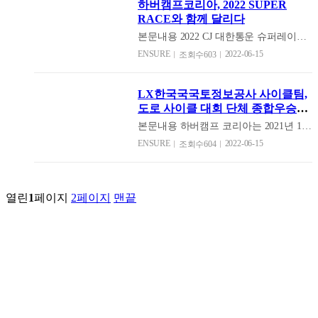
하버캠프코리아, 2022 SUPER
니다. 최상급의 프래그런스 오일을 사용
차단합니다. 이 때문에 하버캠프 윈도우
어 코퍼레이션은 자동차 에프터마켓 분
마이 무드, 오 마이 베리&베이, 오 마이
RACE와 함께 달리다
하여 지속성도 높은 제품으로 제작했다
필름은 모터스포츠에서 많이 사용됩니
야를 선도하며 빠르게 성장하고 있다. 비
머스크로 어느 공간에 자연스럽게 기분
고 합니다. 'Oh digusto(오디구스토)'의 사
다. 경량화를 위해 공조장치까지 떼는 레
지니스의 다각화와 업무 효율성 제고는
본문내용
2022 CJ 대한통운 슈퍼레이스
좋은 향기로 언제 어디서나 행복함을 선
쉐 파우치 방향제는 사쉐(Sachet)는 프랑
이싱 카이기에 김 서림 방지를 위한 틴팅
물론 임직원에게 최상의 근무 공간을 제
챔피언쉽이 개막했다. 2020년부터 2년
물하기 위해 편안하고 상쾌하고 포근한
ENSURE
2022-06-15
조회수603
스어로 향낭 또는 향료 주머니를 말하는
필름으로 하버캠프를 선택하는 것입니
공하기 위해 신사옥으로 이전하였다고
동안 슈퍼레이스 챔피언쉽은 일부 경기
향을 찾기 위해 노력하여 탄생했다고 합
데, 여기에 천연 소재인 천연 팽창석에
다. 하버캠프는 맑은 틴팅 필름에도 성능
밝혔다.
를 제외하고 모두 무관중 경기로 운영되
니다. 오 마이 센트는 '네이버 스마트 스
향을 입혀 파우치에 담아 방향제로 만든
이 뛰어나고 안티포그(Antifog) 기능까지
었다. 그러나 올해 슈퍼레이스는 완벽한
토어 : 오마이카닷컴' 에서 만나 볼 수 있
LX한국국국토정보공사 사이클팀,
제품입니다. 'Oh digusto(오디구스토)'의
갖춰 모터스포츠에 금상첨화입니다. 실
사전대비와 엄격한 현장 방역 체제를 갖
습니다.
도로 사이클 대회 단체 종합우승
사쉐방향제는 광목천으로 튼튼한 30수
제 하버캠프는 2018년부터 국내 모터스
추고 안전하게 팬들을 맞이할 준비를 마
쾌거!
광목원단을 사용하여 피부에 자국이 없
포츠 팀과 파트너쉽을 맺고 밀접하게 협
치고 개막했다. 이번 일정은 4월 24일 용
본문내용
하버캠프 코리아는 2021년 11
으며 친환경 소재를 사용하여 어린아이
업하고 있습니다. 한편, 하버캠프
인 에버랜드 스피드웨이에서 시즌 시작
월 부터 LX한국국토정보공사 사이클팀
ENSURE
2022-06-15
조회수604
나 반려동물과 생활하는 누구에게나 사
(HAVERKAMP)는 1978년 설립해 독일
을 알리고, 5월 22일에는 전남 영암 코리
(이하 LX사이클팀)의 후원을 시작하였
용이 가능한 방향제입니다. 끈으로 연결
뮌스터에 본사를 두고 있느 유리 틴팅 전
아 인터내셔널 서킷으로 옮겨 2라운드를
습니다. 하버캠프 코리아가 모터스포츠
하여 사용하는 사쉐방향제는 어느 공간
문 기업입니다. 태양 에너지 차단에 특화
치른다. 하버캠프 코리아는 4번째 CJ 대
다음으로 스포츠 분야의 후원을 시작하
에서나 인테리어 소품으로도 탁월하게
된 기술력으로 블라인드 필름과 플랫 글
한통운 슈퍼레이스 챔피언쉽 후원을 진
게 되었는데요. 하버캠프 윈도우 필름이
열린
1
페이지
2
페이지
맨끝
활용됩니다. 엔슈어코퍼레이션은 누구
라스 필름, 오토모티브 필름 생산에 최적
행중이다. 이번 2Kbody, Brand new
LX사이클팀의 팀카 및 세이프티카 코치
에게나 기분좋은 하루를 선물하고 싶은
화된 기술력을 보유하고 있습니다. 신소
Racing의 드라이빙레시피, 비트알앤디
진 차량에 썬팅을 지원하였습니다. 또한
마음에서 시작된 새로운 브랜드 'Oh
재 나노 세라믹 필름 개발 및 제조와 관
레이싱팀에 후원으로 모터레이싱 분야
이번 전남 나주에서 열린 제 39회 대통령
digusto(오디구스토)'로 즐거움과 만족감
련해서는 세계 최고 수준을 인정받고 있
에ㅓ의 하버캠프의 입지를 다져가는 중
기 전국 사이클대외에서 전북 대표로 출
을 선사할 것입니다. 'Oh digusto(오디구
습니다. 하버캠프 필름은 모두 독일 안에
이다.
전한 LX사이클팀은 남자 일반부 종합
스토)'의 제품들은 현재 네이버 스토어
서만 생산하며, 국내에서는 엔슈어코퍼
우승을 차지했고, LX사이클팀 소속 임
[오마이카닷컴]에서 만나볼 수 있습니
레이션이 2018년부터 하버캠프 윈도우
재연 선수가 최우수 선수상을, LX사이
다.
필름을 독점으로 직수입해 공급하고 있
클팀 장선재 감독은 최우수 감독상을 받
습니다.
았습니다.