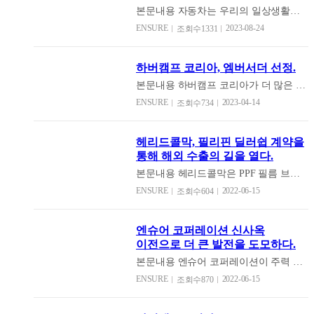
이번 아시안게임을 훌륭하게 이겨낼
리아는 아주 작아 보이는 것 하나에도 집
'digusto' 후각, 만족하다, 즐기다의 이탈
이클래스 윈도우 필름 세라믹 본드 70을
본문내용
자동차는 우리의 일상생활을
것”이라며 신뢰를 보냈다. 한국 선수 최
중하고 견고하게 최고의 제품을 만들어
리아어의 합성어로 "후각이 주는 즐거움
시공했습니다. 세라믹 본드는 하버캠프
좀 더 편하고 안전하게 이동할 수 있도록
초로 세계 최고 권위의 ‘투르 드 프랑스’
ENSURE
2023-08-24
조회수1331
낸다는 자부심을 가지고 있는 브랜드로
을 만족하다." 라는 뜻으로 언제 어디서
의 독보적인 최신 기술로 개발한 프리미
도와주는 이동 수단이자 한 사람의 라이
무대에 서겠다는 원대한 꿈을 향해, ‘귀
후원을 통해 대한민국 사이클팀이 조금
나 향기로 만족감을 주고 싶은 의미를 담
엄 틴팅 필름입니다. 덕분에 현존하는 비
프 스타일을 볼 수 있는 제2의 집이라고
화 라이더’ 임종원의 페달은 멈추지 않
더 발전할 수 있도록 함께 더 노력하고
았다고 합니다. 'Oh digusto(오디구스
금속 윈도우 필름 중 최상위의 성능과 품
할 정도로 중요한 요소가 되었습니다. 이
고 있다.
하버캠프 코리아, 엠버서더 선정.
있습니다. 김유로 선수와 하버캠프 코리
토)'는 모든 공간에서 함께 사용할 수 있
질을 자랑합니다. ​아울러 건식 라미네이
런 특별한 요소로 변한 자동차, 한 번씩
아의 인연으로 하버캠프 코리아는 앞으
는 그런 향기를 선물하고 싶은 마음에서
션 코팅 기술력을 통해 탁월한 시인성까
본문내용
하버캠프 코리아가 더 많은 하
다른 사람의 차를 탈 때면 본의 아니게
로도 좋은 경기력, 사이클 종목의 발전과
시작되었다고 합니다. 내가 숨 쉬는 공간
지 제공합니다. 하버캠프는 에버랜드 스
버캠프의 이야기를 전달하고자 드리프
차를 구경하게 되고 좋은 향이 나면 그
ENSURE
2023-04-14
조회수734
미래에 도움이 되기 위해 지속적ㅇ니 사
과 하루 종일 지내는 공간에서의 향기로
피드웨이와의 만남을 통해 서킷 사파리
트 강미지선수와 포르쉐페라리 공식 인
향이 어떤 향인지 관심이 가게 됩니다.
이클 발전에 기여할 것입니다.
움은 매시간마다 그리고 하루를 행복하
체험 버스에 세라믹 본드 70을 시공하고
스트럭터 양우람을 공식 엠버서더로 선
차량에 탈 때마다 숨 쉴 수 있는 향긋한
게 마무리할 수 있는 가장 행복한 'Oh
누구나 최상위 품질의 틴팅 필름을 경험
정했습니다. 하버캠프 코리아에서 엠버
내음과 더불어 옷이며 시트 곳곳에 베여
헤리드콜막, 필리핀 딜러쉽 계약을
digusto(오디구스토)'는 5가지의 향으로
할 수 있게 했습니다. 서킷 사파리 체험
서더로 활동할 강미지 선수와 인스트럭
있는 안 좋은 향을 방향제 하나로 탈취할
통해 해외 수출의 길을 열다.
어느 공간에나 자연스럽게 스며들어, 기
버스는 실제 에버랜드에서 사파리 버스
터 양우람은 국내 유일 독일제조 윈도우
수 있는 방향제는 차 안 그리고 집 곳곳
분 좋은 향기로 언제 어디서나 행복감을
로활동했던 버스로 스피드웨이 서킷
필름인 하버캠프와 함께 하버캠프를 알
본문내용
헤리드콜막은 PPF 필름 브랜
에 꼭 필요한 요소가 되었습니다. 이런
선사합니다. 이번 'Oh digusto(오디구스
4.6km를 돌며 코스 공략법과 설명 등을
리는데 함께하게되어 영광이라며, 브랜
드로 국내 제조하여 국내 뿐만아니라 해
좋은 향은 우리 일상생활의 소소한 스트
ENSURE
2022-06-15
조회수604
토)'의 신제품은 디퓨저와 사쉐파우치로
들을 수 있는 즐거운 체험 프로그램입니
드를 알리는데에 최선을 다할 것 이라는
외의 수출을 도모하고 있다. 헤리드콜막
레스 해소의 수단이 되기도 합니다. 이번
만든 방향제입니다. 먼저, 'Oh digusto(오
다. 서킷 사파리 체험 버스에 시공한 세
포부를 전했습니다.
은 최근 필리핀과의 딜러쉽 계약을 맺고
에 엔슈어 코퍼레이션에서는 종이 방향
디구스토)'의 디퓨저는 브라운과 우드의
라믹 본드 70은 VLT, 즉 가시광선 투과
동남아 지역에 헤리드콜막의 수출로 국
제 브랜드 OH MY SCENT(이하 오 마이
엔슈어 코퍼레이션 신사옥
조합으로 어느 공간에서나 모던한 분위
율이 70^%인 제품입니다. VLT는 높을
내 브랜드의 위상을 높히고있다.
센트).를 런칭하였습니다. 오 마이 센트
이전으로 더 큰 발전을 도모하다.
기를 표현할 수 있습니다. 은은하지만 매
수록 맑은 것이며, 100%며 완전히 투명
는 내 차 안, 하루 종일 함께하는 옷 하루
력적인 향으로 어느 공간에서나 향기로
한 상태입니다. 그런데 VLT가 높으면 열
본문내용
엔슈어 코퍼레이션이 주력 사
의 피로를 씻어내는 화장실 등 모든 공간
운 공간을 연출 할 수 있다는 장점이 있
차단과 자외선 차단 등 기능성이 저하되
업인 윈도우 필름과 PPF 필름의 수출의
에서 함께 사용할 수 있는 그런 향기를
ENSURE
2022-06-15
조회수870
습니다. 식물에서 추출한 원료로 알코올
기 쉽습니다. 하지만, 세라믹 본드 70은
확장에 따라 신사옥으로 확대 이전 하였
선물하고 싶은 마음에서부터 시작했다
향이 약해 자극이 적고 알코올 특유의 냄
하버캠프만의 기술력과 노하우를 통해
다. 하버캠프의 수입과 헤리드콜막 PPF
고 합니다. 오 마이 센트는 총 5가지의
새가 적어 깨끗하고 맑은 향기를 선사합
99%의 자외선을 차단하고, 55%의 열을
의 해외수출을 전문으로 하고있는 엔슈
향으로 오 마이 릴리, 오 마이 튤립, 오